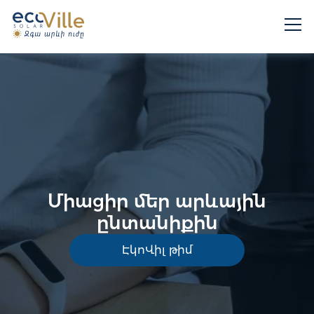
Միացիր մեր արևային
ընտանիքին
ԷկոՎիլ թիմ