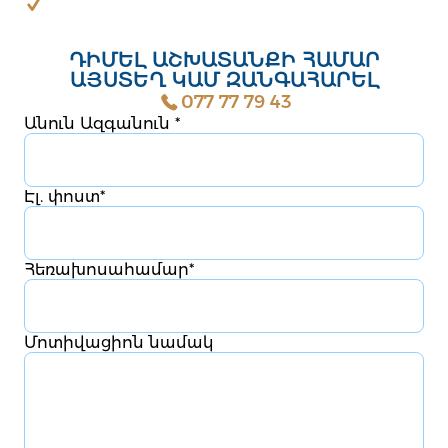
ԴԻՄԵԼ ԱՇԽԱՏԱՆՔԻ ՀԱՄԱՐ
ԱՅՍՏԵՂ ԿԱՄ ԶԱՆԳԱՀԱՐԵԼ
077 77 79 43
Անուն Ազգանուն
*
Էլ. փոստ
*
Հեռախոսահամար
*
Մոտիվացիոն նամակ