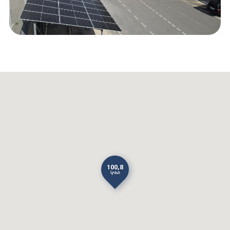
100,8
կՎտ