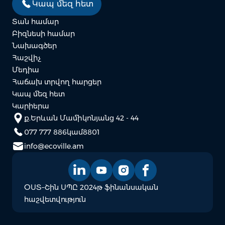
Կապ մեզ հետ
Տան համար
Բիզնեսի համար
Նախագծեր
Հաշվիչ
Մեդիա
Հաճախ տրվող հարցեր
Կապ մեզ հետ
Կարիերա
ք.Երևան Մամիկոնյանց 42 - 44
077 777 886
կամ
8801
info@ecoville.am
ՕՍՏ–Շին ՍՊԸ 2024թ ֆինանսական
հաշվետվություն