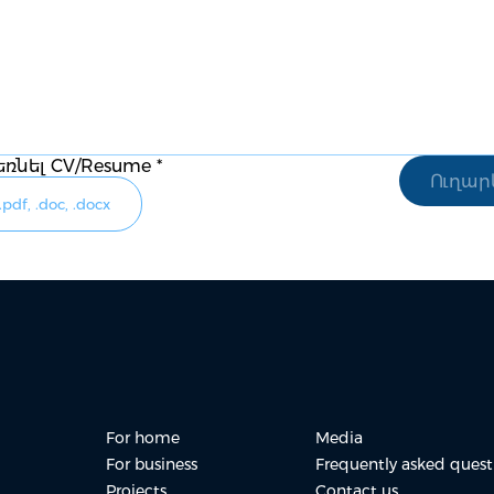
եռնել CV/Resume
*
.pdf, .doc, .docx
For home
Media
For business
Frequently asked quest
Projects
Contact us