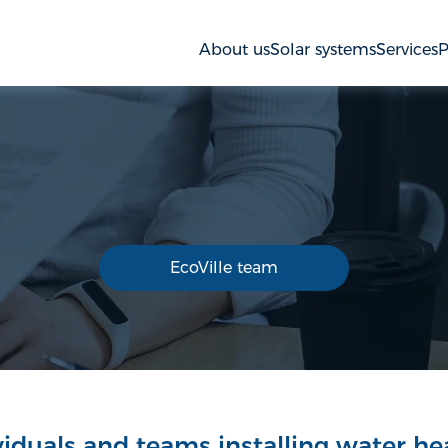
About us
Solar systems
Services
P
EcoVille team
viduals and teams installing water he