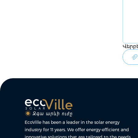
Վերբ
EcoVille has been a leader in the solar energy
industry for 11 years. We offer energy-efficient and
innovative solutions that are tailored to the needs