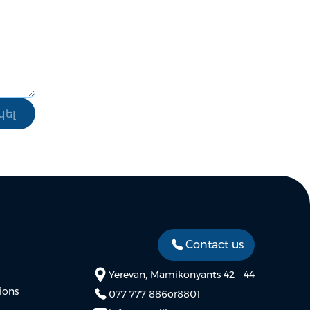
Contact us
Yerevan, Mamikonyants 42 - 44
ions
077 777 886
or
8801