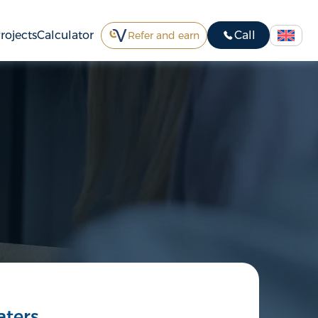
rojects
Calculator
Call
Refer and earn
aters