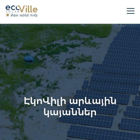
ԷկոՎիլի արևային
կայաններ