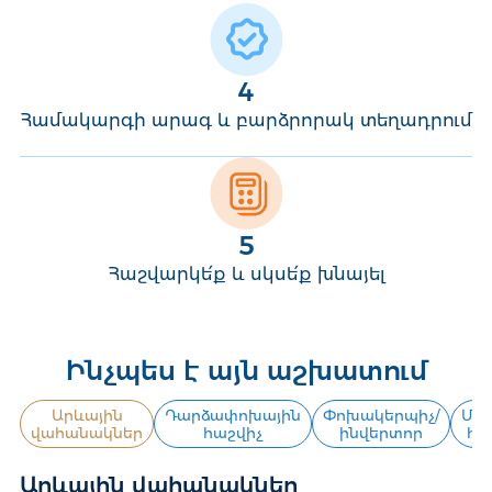
4
Համակարգի արագ և բարձրորակ տեղադրում
5
Հաշվարկե՛ք և սկսե՛ք խնայել
Ինչպես է այն աշխատում
Արևային
Դարձափոխային
Փոխակերպիչ/
Մո
վահանակներ
հաշվիչ
ինվերտոր
հա
Արևային վահանակներ