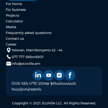
For home
For business
Projects
Calculator
Media
Frequently asked questions
Contact us
Career
Yerevan, Mamikonyants 42 - 44
077 777 886
or
8801
info@ecoville.am
ՕՍՏ–Շին ՍՊԸ 2024թ ֆինանսական
հաշվետվություն
Copyright © 2021. EcoVille LLC. All Rights Reserved.