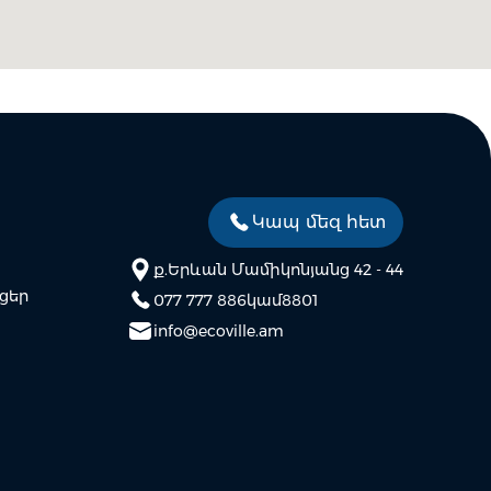
Կապ մեզ հետ
ք.Երևան Մամիկոնյանց 42 - 44
ցեր
077 777 886
կամ
8801
info@ecoville.am