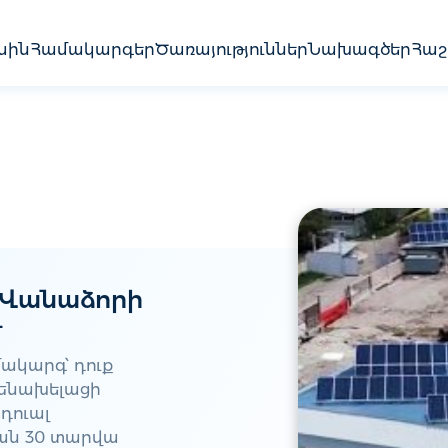
սին
Համակարգեր
Ծառայություններ
Նախագծեր
Հաշ
 Վանաձորի
մ
ակարգ՝ դուք
ենախելացի
իդուալ
քան 30 տարվա