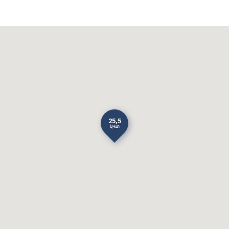
25,5
կՎտ