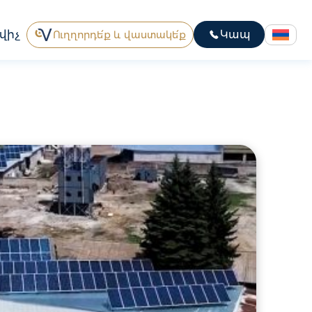
վիչ
Կապ
Ուղղորդե՛ք և վաստակե՛ք