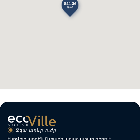
544․36
կՎտ
ԷկոՎիլը արդեն 11 տարի առաջատար դիրք է