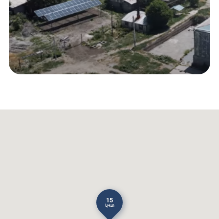
15
կՎտ