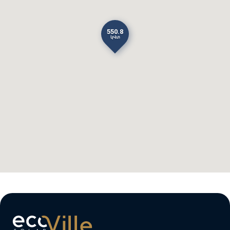
550․8
կՎտ