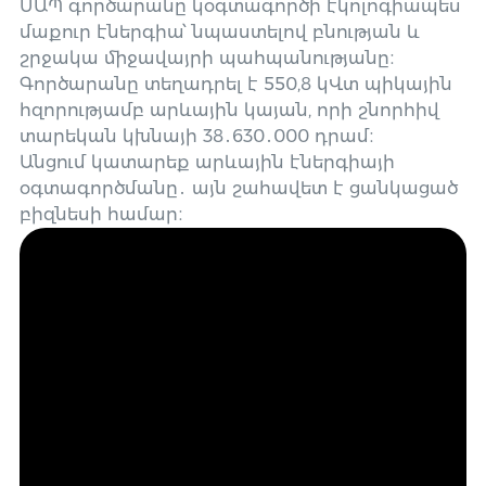
ՄԱՊ գործարանը կօգտագործի էկոլոգիապես
մաքուր էներգիա՝ նպաստելով բնության և
շրջակա միջավայրի պահպանությանը։
Գործարանը տեղադրել է 550,8 կՎտ պիկային
հզորությամբ արևային կայան, որի շնորհիվ
տարեկան կխնայի 38․630․000 դրամ։
Անցում կատարեք արևային էներգիայի
օգտագործմանը․ այն շահավետ է ցանկացած
բիզնեսի համար։