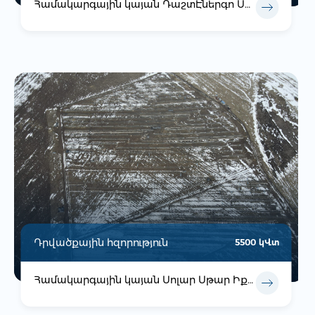
Համակարգային կայան ԴաշտԷներգո ՍՊԸ
Դրվածքային հզորություն
5500 կՎտ
Համակարգային կայան Սոլար Սթար Իքս ՍՊԸ