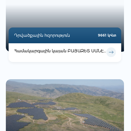
Դրվածքային հզորություն
9661 կՎտ
Համակարգային կայան ԲԱՅԱԶԵՏ ՍԱՆԷՆԵՐՋԻ ՍՊԸ