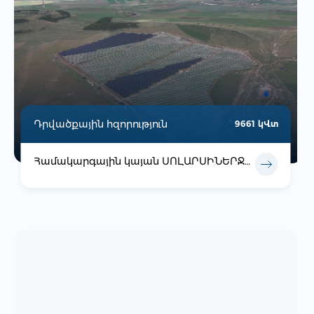
Դրվածքային հզորություն
9661 կՎտ
Համակարգային կայան ՍՈԼԱՐՍԻՆԵՐՋԻ ՍՊԸ