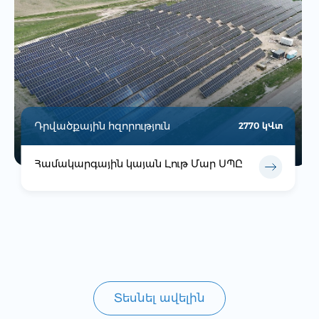
Դրվածքային հզորություն
2770 կՎտ
Համակարգային կայան Լութ Մար ՍՊԸ
Տեսնել ավելին