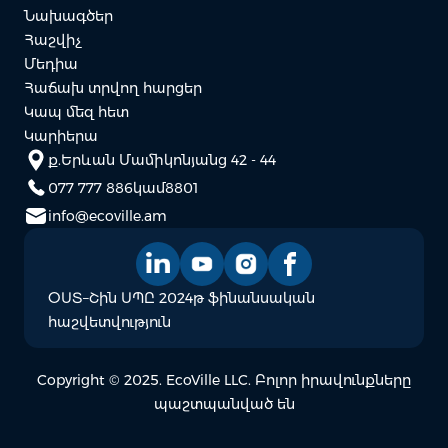
Նախագծեր
Հաշվիչ
Մեդիա
Հաճախ տրվող հարցեր
Կապ մեզ հետ
Կարիերա
ք.Երևան Մամիկոնյանց 42 - 44
077 777 886
կամ
8801
info@ecoville.am
ՕՍՏ–Շին ՍՊԸ 2024թ ֆինանսական
հաշվետվություն
Copyright © 2025. EcoVille LLC. Բոլոր իրավունքները
պաշտպանված են