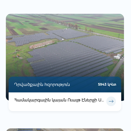
Դրվածքային հզորություն
5943 կՎտ
Համակարգային կայան Ուայթ Էներջի ՍՊԸ