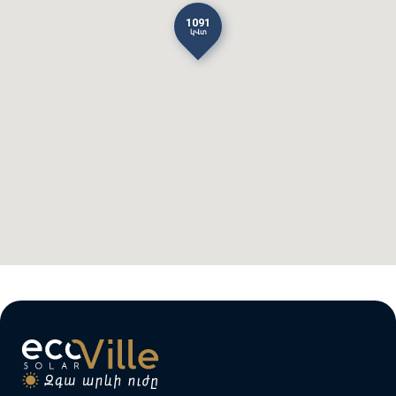
1091
կՎտ